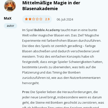
Mittelmäßige Magie in der
Blasenakademie
MaX
2.9
06. Juli 2024
autor
Im Spiel
Bubble Academy
taucht man in eine bunte
Welt voller magischer Blasen ein. Das Ziel? Magische
Experimente mit farbenfrohen Blasen durchzuführen.
Die Idee des Spiels ist ziemlich geradlinig – farbige
Blasen abschießen und dadurch verschiedene Level
meistern. Trotz des einfachen Konzepts habe ich
festgestellt, dass einige Spieler Schwierigkeiten hatten,
bestimmte Levels zu überwinden, was teils auf die
Platzierung und das Timing der Bomben
zurückzuführen ist, wie aus den Nutzerkommentaren
hervorgeht.
Pros:
Die Spieler lieben die Herausforderungen, die
jeder neue Level bringt, insbesondere wenn es darum
geht, die Steine mit Bomben geschickt zu zerstören, was
oft als hilfreicher Tipp unter den Spielern geteilt wird.