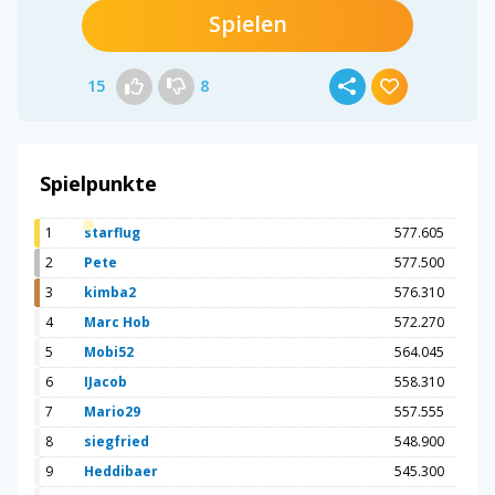
Spielen
15
8
Spielpunkte
1
starflug
577.605
2
Pete
577.500
3
kimba2
576.310
4
Marc Hob
572.270
5
Mobi52
564.045
6
IJacob
558.310
7
Mario29
557.555
8
siegfried
548.900
9
Heddibaer
545.300