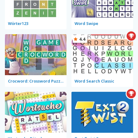
Wörter123
Word Swipe
4.4
Crocword: Crossword Puzzle Game
Word Search Classic