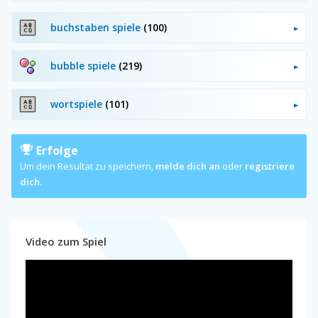
buchstaben spiele
(100)
bubble spiele
(219)
wortspiele
(101)
Erfolge
Um dein Resultat zu speichern,
melde dich an
oder
registriere
dich
.
Video zum Spiel