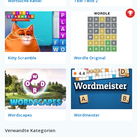
Wortsuche Rätsel
Text Twist 2
Kitty Scramble
Wordle Original
4.4
Wordscapes
Wordmeister
Verwandte Kategorien