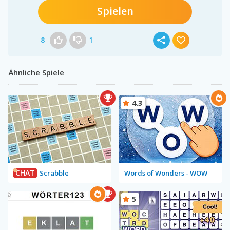
Spielen
8
1
Ähnliche Spiele
4.3
CHAT
Scrabble
Words of Wonders - WOW
5