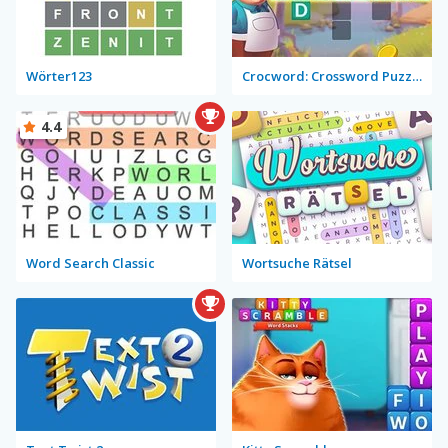
Wörter123
Crocword: Crossword Puzzle Game
4.4
Word Search Classic
Wortsuche Rätsel