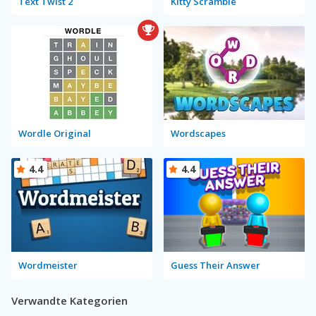
Text Twist 2
Kitty Scramble
Wordle Original
Wordscapes
4.4
4.4
Wordmeister
Guess Their Answer
Verwandte Kategorien