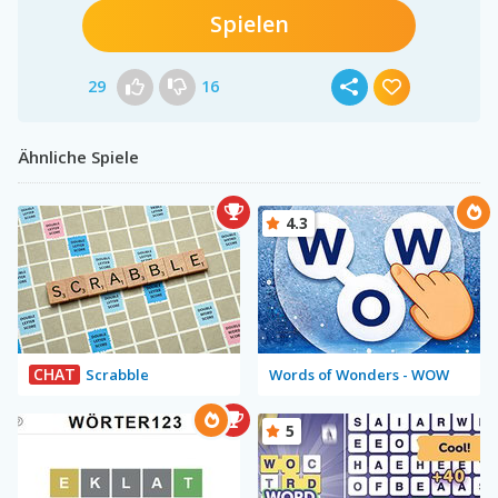
Spielen
29
16
Ähnliche Spiele
4.3
CHAT
Scrabble
Words of Wonders - WOW
5