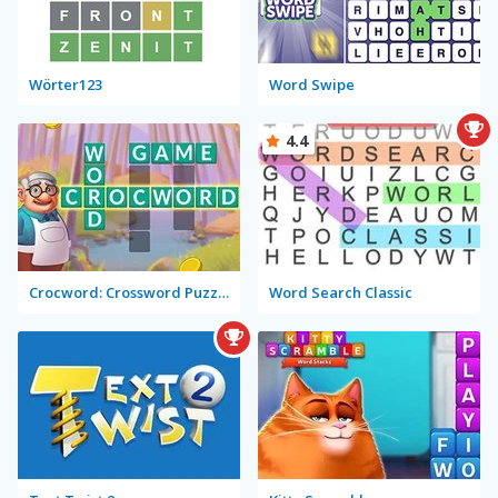
Wörter123
Word Swipe
4.4
Crocword: Crossword Puzzle Game
Word Search Classic