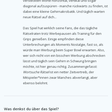
versteckten Worte horizontal, vertikal und sogar
diagonal aufzuspüren - manche rückwärts zu finden, ist
dabei eine kleine Gehirnakrobatik. Und täglich warten
neue Rätsel auf dich...
Das Spiel hat wirklich seine Fans, die das tägliche
Rätselraten trotz Werbepausen als Training für den
Grips genießen. Einige empfinden diese
Unterbrechungen als Moments Nostalgie, fast so, als
würde man Werbung beim Super Bowl erwarten. Also,
wer sich nicht von ein bisschen Werbung abschrecken
lässt und täglich sein Gehirn in Schwung bringen
möchte, ist hier genau richtig. Zusammengefasst:
Wortsuche Rätsel
ist ein netter Zeitvertreib, der
Mitspieler*innen zwar Manches abverlangt, aber
ebenso belohnt.
Was denkst du über das Spiel?