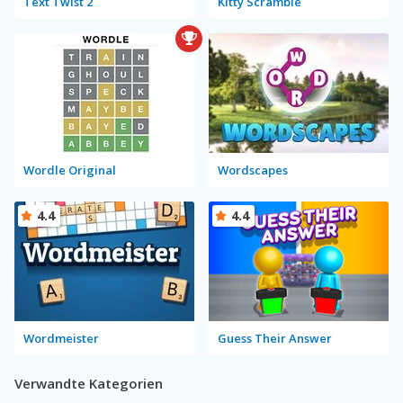
Text Twist 2
Kitty Scramble
Wordle Original
Wordscapes
4.4
4.4
Wordmeister
Guess Their Answer
Verwandte Kategorien