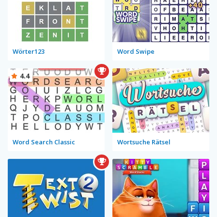
Wörter123
Word Swipe
4.4
Word Search Classic
Wortsuche Rätsel