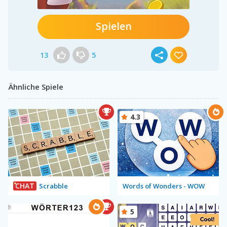
Spielen
13
5
Ähnliche Spiele
4.3
CHAT
Scrabble
Words of Wonders - WOW
5