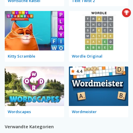
Wortsuche Rätsel
Text Twist 2
Kitty Scramble
Wordle Original
4.4
Wordscapes
Wordmeister
Verwandte Kategorien