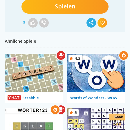
Spielen
3
Ähnliche Spiele
4.3
CHAT
Scrabble
Words of Wonders - WOW
5