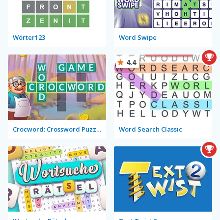
Wörter123
Word Swipe
4.4
Crocword: Crossword Puzzle Game
Word Search Classic