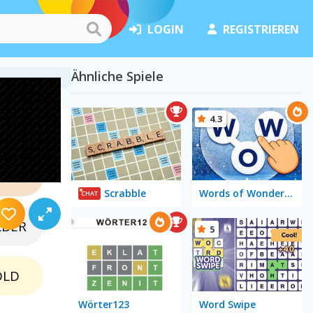
LOGIN
REGISTRIEREN
Ähnliche Spiele
4.3
NZE
Scrabble
Words of Wonders - WOW
CHAT
LBER
5
OLD
Wörter123
Word Swipe