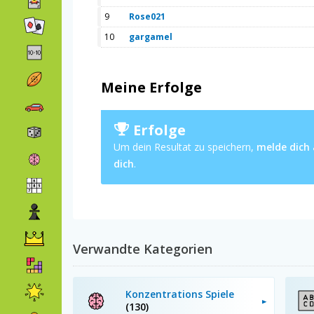
9
Rose021
10
gargamel
Meine Erfolge
Erfolge
Um dein Resultat zu speichern,
melde dich
dich
.
Verwandte Kategorien
Konzentrations Spiele
(130)