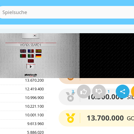
Punkte für die Medaille
13.834.400
7.300.000
BRO
13.670.200
12.419.400
3
1
10.500.000
SI
10.996.900
10.221.100
10.001.100
13.700.000
G
9.613.960
5.886.020