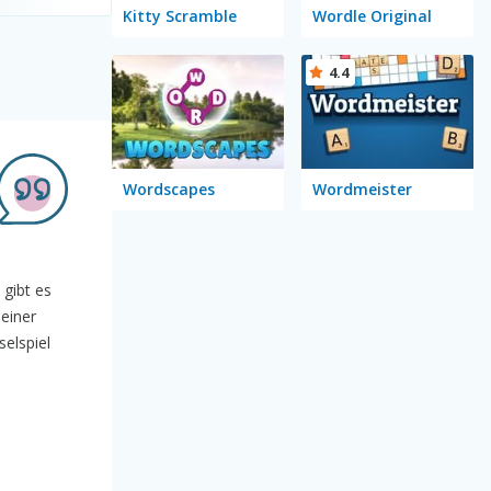
Kitty Scramble
Wordle Original
4.4
Wordscapes
Wordmeister
 gibt es
 einer
elspiel