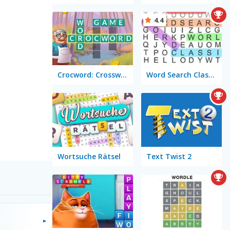
4.4
Crocword: Crossword Puzzle Game
Word Search Classic
Wortsuche Rätsel
Text Twist 2