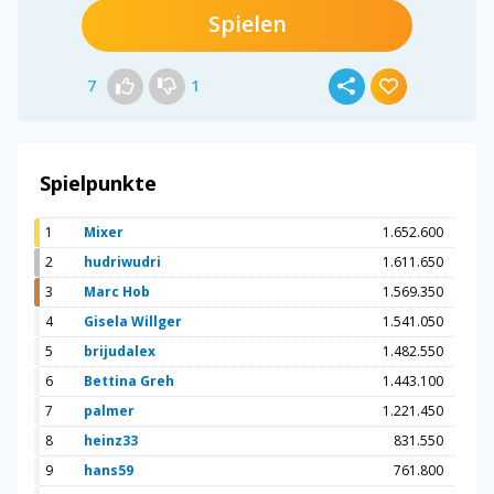
Spielen
7
1
Spielpunkte
1
Mixer
1.652.600
2
hudriwudri
1.611.650
3
Marc Hob
1.569.350
4
Gisela Willger
1.541.050
5
brijudalex
1.482.550
6
Bettina Greh
1.443.100
7
palmer
1.221.450
8
heinz33
831.550
9
hans59
761.800