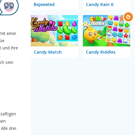
Bejeweled
Candy Rain 6
mit einer
Sie
t und ihre
Candy Match
Candy Riddles
t
ich sein
 saftigen
hen
Alle drei