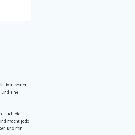
nitiv in seinen
n und eine
n, auch die
 und macht jede
ken und mir