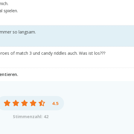
mich.
l spielen.
 immer so langsam.
heroes of match 3 und candy riddles auch. Was ist los???
entieren.
4.5
Stimmenzahl: 42