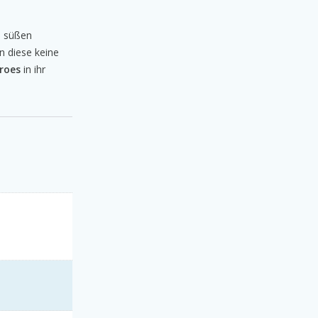
e süßen
n diese keine
roes
in ihr