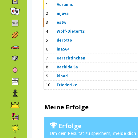
1
Aurumis
2
mjava
3
estw
4
Wolf-Dieter12
5
derotto
6
ina564
7
Kerschtinchen
8
Rachida Sa
9
klood
10
Friederike
Meine Erfolge
Erfolge
Um dein Resultat zu speichern,
melde dich