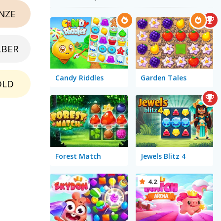
NZE
LBER
Candy Riddles
Garden Tales
OLD
Forest Match
Jewels Blitz 4
4.2