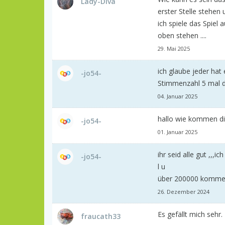
Lady-Diva
erster Stelle stehen
ich spiele das Spiel 
oben stehen ....
29. Mai 2025
ich glaube jeder hat
-jo54-
Stimmenzahl 5 mal d
04. Januar 2025
hallo wie kommen di
-jo54-
01. Januar 2025
ihr seid alle gut ,,,i
-jo54-
l u
über 200000 komme,
26. Dezember 2024
Es gefällt mich sehr
fraucath33