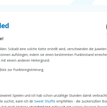
led
e!
ilden. Sobald eine solche Kette erstellt wird, verschwinden die Juwele
 können aufsteigen, indem sie einen bestimmten Punktestand erreichen
t mit einem anderen Hintergrund.
iste zur Punkteregistrierung.
-Gewinnt-Spielen und ich hab schon unzählige Stunden damit verbracht
e suchst, kann ich dir
Sweet Shuffle
empfehlen - die zuckersüßen B
6
hat mich letztens
stundenlang
gefesselt mit seinen cleveren Power