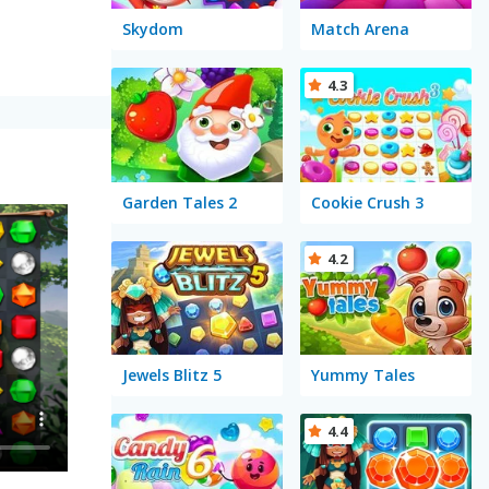
Skydom
Match Arena
4.3
Garden Tales 2
Cookie Crush 3
4.2
Jewels Blitz 5
Yummy Tales
4.4