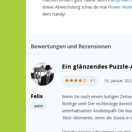
etwas Abwechslung schau dir mal
Flower Worl
dem Handy!
Bewertungen und Rezensionen
Ein glänzendes Puzzle
16. Januar 202
4.1
Felix
Wenn Sie nach einem lustigen Zeitver
Richtige sein! Der rechteckige Bereic
autor
unterhaltsamen Knobelspaß! Die klas
'Klick'-Momente, wenn die Steine in 
Manche Spieler schwärmen von den ho