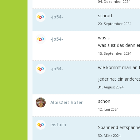
04. Dezember 2024
schrott
-jo54-
20. September 2024
was s
-jo54-
was s ist das denn e
15. September 2024
wie kommt man an Pun
-jo54-
jeder hat ein anderes
31. August 2024
schön
AloisZeitlhofer
12. Juni 2024
eisfach
Spannend entspann
30. März 2024