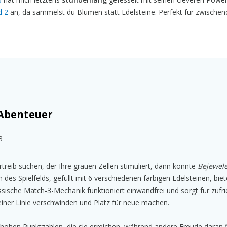
d 2
an, da sammelst du Blumen statt Edelsteine. Perfekt für zwischen
-Abenteuer
3
treib suchen, der Ihre grauen Zellen stimuliert, dann könnte
Bejewel
h des Spielfelds, gefüllt mit 6 verschiedenen farbigen Edelsteinen, biet
sische Match-3-Mechanik funktioniert einwandfrei und sorgt für zufr
einer Linie verschwinden und Platz für neue machen.
hen Punktzahlen, die sie erreichen, während andere Freude daran fi