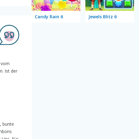
Candy Rain 6
Jewels Blitz 6
n vom
. Ist der
, bunte
onbons
-Ups. Für