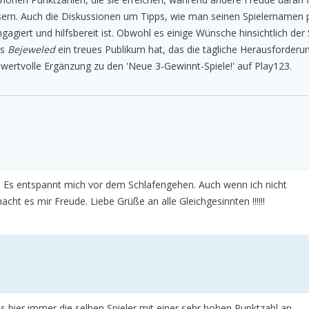
ssern. Auch die Diskussionen um Tipps, wie man seinen Spielernamen 
agiert und hilfsbereit ist. Obwohl es einige Wünsche hinsichtlich der
ss
Bejeweled
ein treues Publikum hat, das die tägliche Herausforderung
e wertvolle Ergänzung zu den 'Neue 3-Gewinnt-Spiele!' auf Play123.
el. Es entspannt mich vor dem Schlafengehen. Auch wenn ich nicht
cht es mir Freude. Liebe Grüße an alle Gleichgesinnten !!!!!!
s hier immer die selben Spieler mit einer sehr hohen Punktzahl an