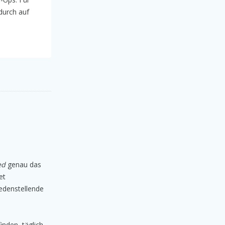
durch auf
ed
genau das
et
iedenstellende
nden, täglich