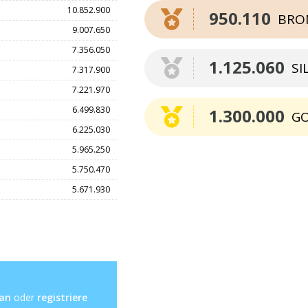
10.852.900
950.110
BRO
9.007.650
7.356.050
1.125.060
SI
7.317.900
7.221.970
6.499.830
1.300.000
G
6.225.030
5.965.250
5.750.470
5.671.930
 an
oder
registriere