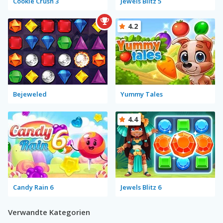
Cookie Crush 3
Jewels Blitz 5
4.2
Bejeweled
Yummy Tales
4.4
Candy Rain 6
Jewels Blitz 6
Verwandte Kategorien