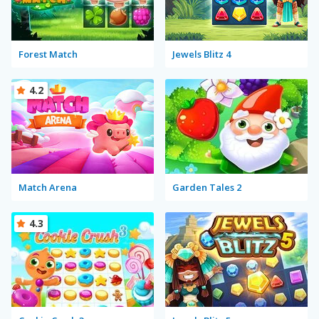
Forest Match
Jewels Blitz 4
4.2
Match Arena
Garden Tales 2
4.3