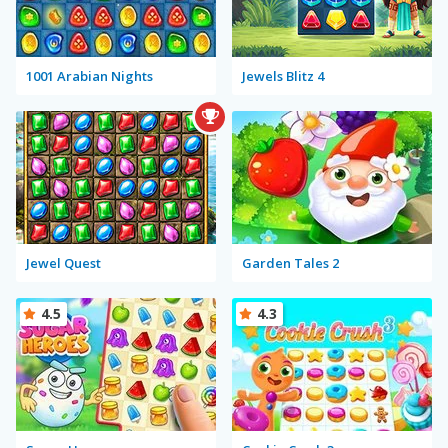
1001 Arabian Nights
Jewels Blitz 4
Jewel Quest
Garden Tales 2
4.5
4.3