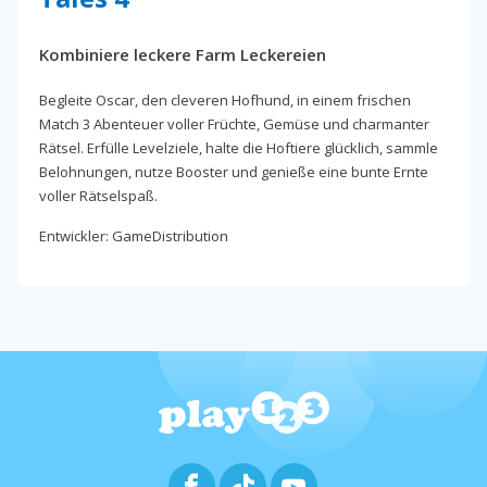
Kombiniere leckere Farm Leckereien
Begleite Oscar, den cleveren Hofhund, in einem frischen
Match 3 Abenteuer voller Früchte, Gemüse und charmanter
Rätsel. Erfülle Levelziele, halte die Hoftiere glücklich, sammle
Belohnungen, nutze Booster und genieße eine bunte Ernte
voller Rätselspaß.
Entwickler: GameDistribution