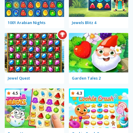
1001 Arabian Nights
Jewels Blitz 4
Jewel Quest
Garden Tales 2
4.5
4.3