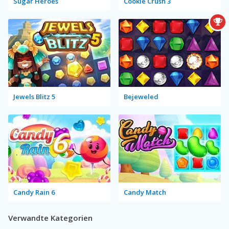
Sugar Heroes
Cookie Crush 3
Jewels Blitz 5
Bejeweled
Candy Rain 6
Candy Match
Verwandte Kategorien