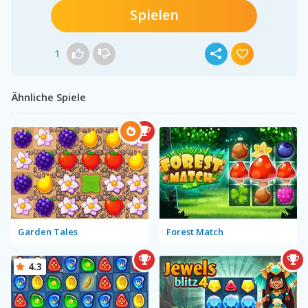
Spielen
1
Ähnliche Spiele
Garden Tales
Forest Match
4.3