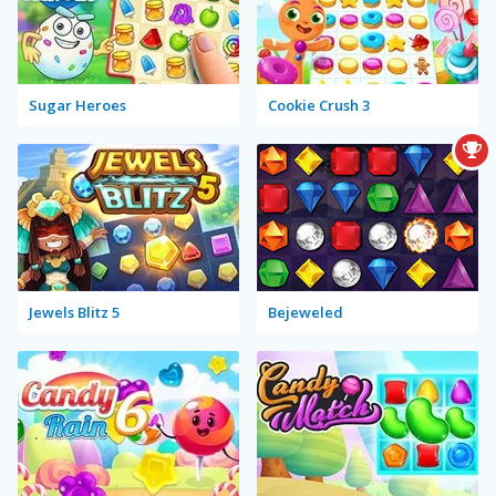
Sugar Heroes
Cookie Crush 3
Jewels Blitz 5
Bejeweled