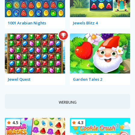
1001 Arabian Nights
Jewels Blitz 4
Jewel Quest
Garden Tales 2
WERBUNG
4.5
4.3