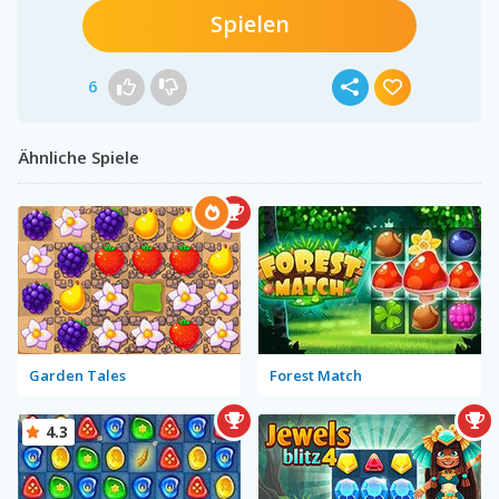
Spielen
6
Ähnliche Spiele
Garden Tales
Forest Match
4.3