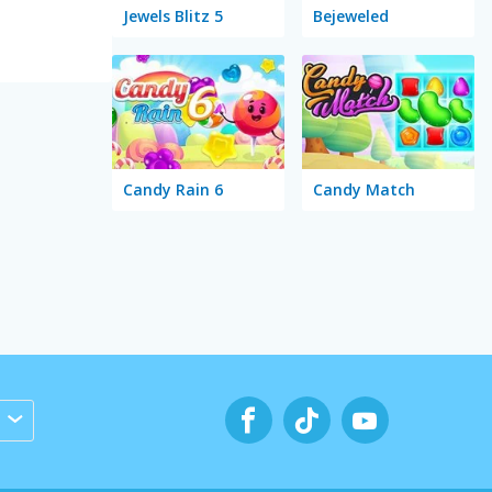
Jewels Blitz 5
Bejeweled
Candy Rain 6
Candy Match