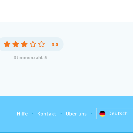
3.0
Stimmenzahl: 5
Deutsch
Hilfe
Kontakt
Über uns