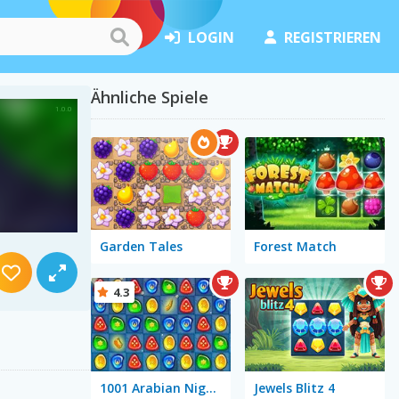
LOGIN
REGISTRIEREN
Ähnliche Spiele
Garden Tales
Forest Match
4.3
1001 Arabian Nights
Jewels Blitz 4