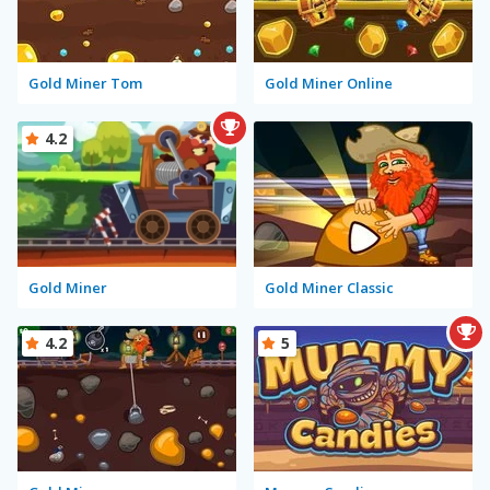
Gold Miner Tom
Gold Miner Online
4.2
Gold Miner
Gold Miner Classic
4.2
5