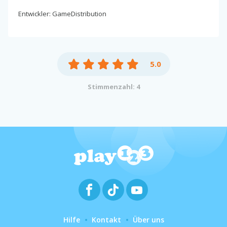
Entwickler: GameDistribution
5.0
Stimmenzahl: 4
Hilfe
Kontakt
Über uns