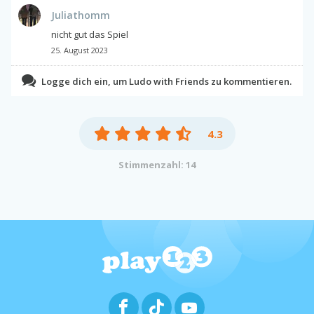
Juliathomm
nicht gut das Spiel
25. August 2023
Logge dich ein, um Ludo with Friends zu kommentieren.
4.3
Stimmenzahl: 14