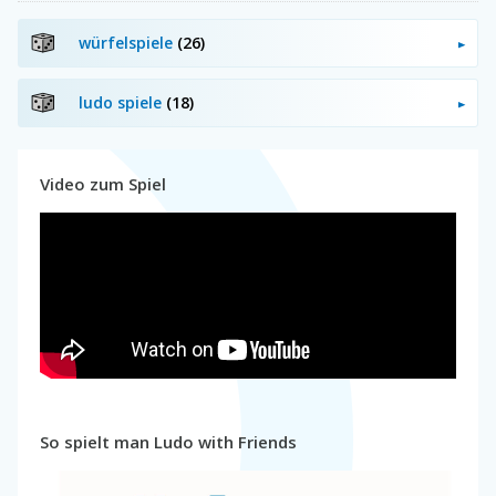
würfelspiele
(26)
ludo spiele
(18)
Video zum Spiel
So spielt man Ludo with Friends