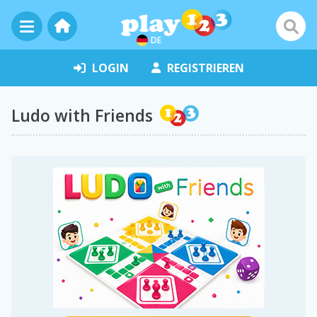
DE
LOGIN
REGISTRIEREN
Ludo with Friends