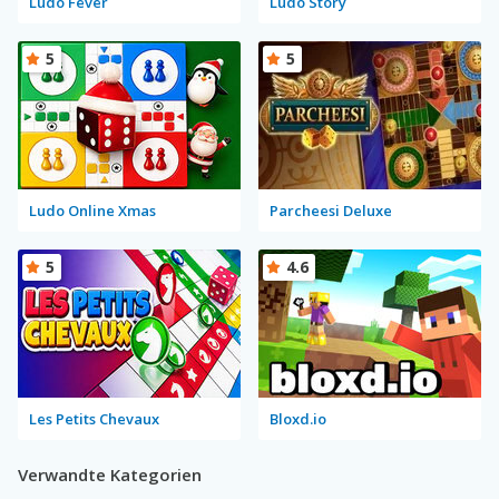
Ludo Fever
Ludo Story
5
5
Ludo Online Xmas
Parcheesi Deluxe
5
4.6
Les Petits Chevaux
Bloxd.io
Verwandte Kategorien