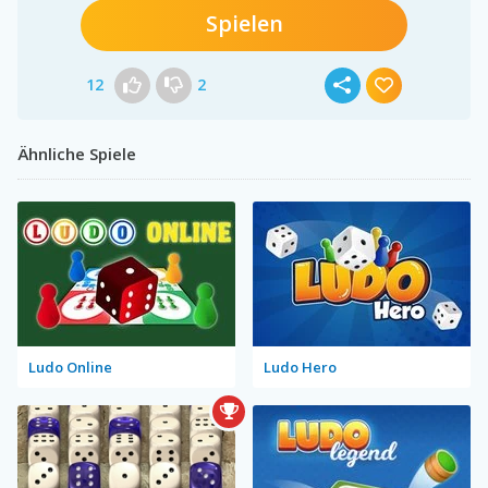
Spielen
12
2
Ähnliche Spiele
Ludo Online
Ludo Hero