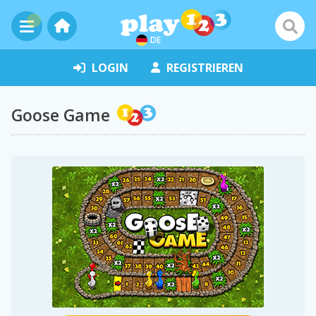
DE
LOGIN
REGISTRIEREN
Goose Game