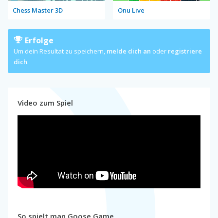
Chess Master 3D
Onu Live
Erfolge
Um dein Resultat zu speichern,
melde dich an
oder
registriere
dich
.
Video zum Spiel
So spielt man Goose Game