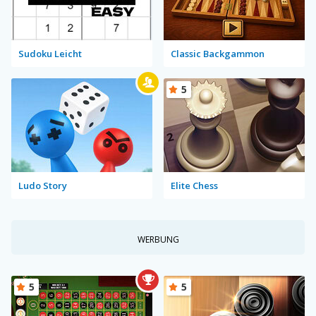
Sudoku Leicht
Classic Backgammon
5
Ludo Story
Elite Chess
WERBUNG
5
5