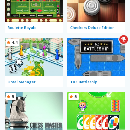
Roulette Royale
Checkers Deluxe Edition
4.4
Hotel Manager
TRZ Battleship
5
5