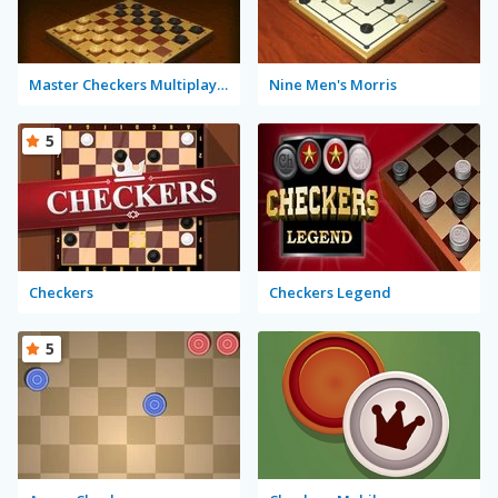
Master Checkers Multiplayer
Nine Men's Morris
5
Checkers
Checkers Legend
5