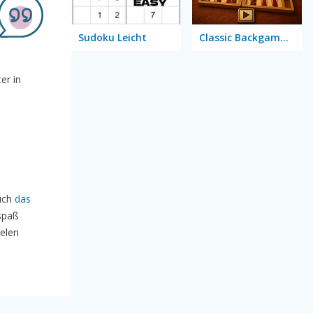
Sudoku Leicht
Classic Backgammon
er in
auch
das
spaß
elen