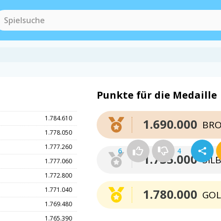
Punkte für die Medaille
1.784.610
1.690.000
BRO
1.778.050
1.777.260
6
4
1.735.000
SIL
1.777.060
1.772.800
1.771.040
1.780.000
GO
1.769.480
1.765.390