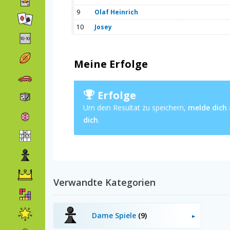
9
Olaf Heinrich
10
Josey
Meine Erfolge
Erfolge
Um dein Resultat zu speichern,
melde dich
dich
.
Verwandte Kategorien
Dame Spiele
(9)