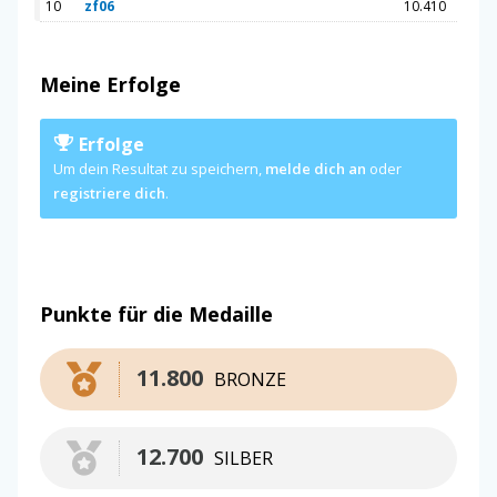
10
zf06
10.410
Meine Erfolge
Erfolge
Um dein Resultat zu speichern,
melde dich an
oder
registriere dich
.
Punkte für die Medaille
11.800
BRONZE
12.700
SILBER