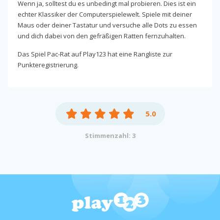
Wenn ja, solltest du es unbedingt mal probieren. Dies ist ein
echter Klassiker der Computerspielewelt. Spiele mit deiner
Maus oder deiner Tastatur und versuche alle Dots zu essen
und dich dabei von den gefräßigen Ratten fernzuhalten.
Das Spiel Pac-Rat auf Play123 hat eine Rangliste zur
Punkteregistrierung.
5.0
Stimmenzahl: 3