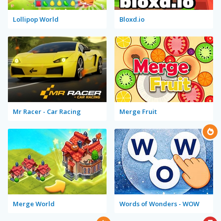
Lollipop World
Bloxd.io
Mr Racer - Car Racing
Merge Fruit
Merge World
Words of Wonders - WOW