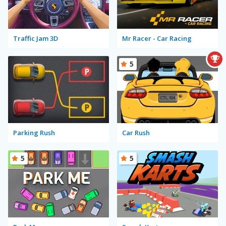
Traffic Jam 3D
Mr Racer - Car Racing
5
Parking Rush
Car Rush
5
5