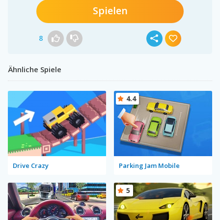
Spielen
8
Ähnliche Spiele
4.4
Drive Crazy
Parking Jam Mobile
5