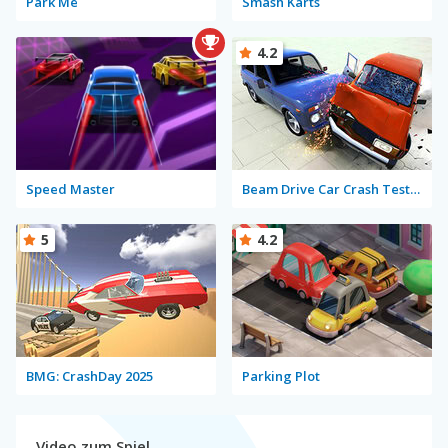
Park Me
Smash Karts
4.2
Speed Master
Beam Drive Car Crash Test Simulator
5
4.2
BMG: CrashDay 2025
Parking Plot
Video zum Spiel