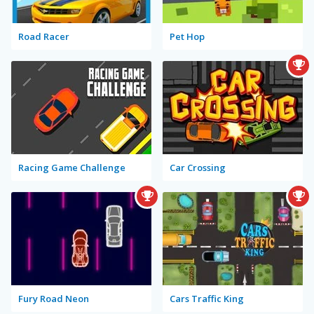
Road Racer
Pet Hop
Racing Game Challenge
Car Crossing
Fury Road Neon
Cars Traffic King