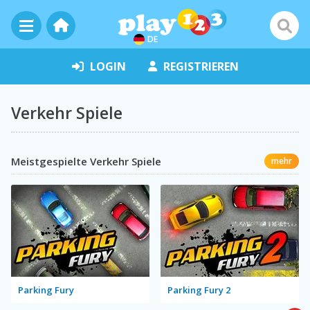
DE
LOGIN
REGISTRIEREN
Verkehr Spiele
Meistgespielte Verkehr Spiele
mehr
Parking Fury
Parking Fury 2