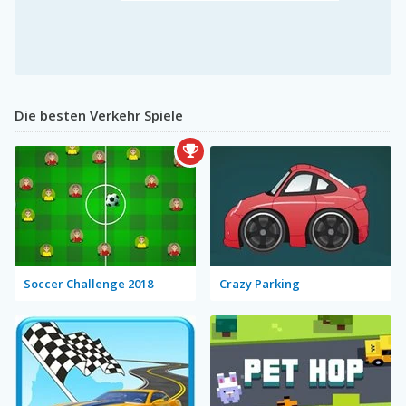
Die besten Verkehr Spiele
Soccer Challenge 2018
Crazy Parking