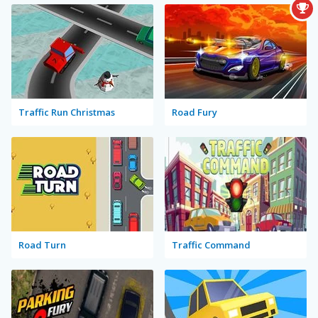
Traffic Run Christmas
Road Fury
Road Turn
Traffic Command