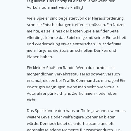
regulieren. Das Prinzip ist einfach, aber wenn der
Verkehr zunimmt, wird's knifflig!
Viele Spieler sind begeistert von der Herausforderung,
schnelle Entscheidungen treffen zu müssen. Ein Nutzer
meinte, es sei eines der besten Spiele auf der Seite.
Allerdings könnte das Spiel einige mit seiner Einfachheit
und Wiederholung etwas enttäuschen. Es ist definitiv
mehr für jene, die Spaß an schnellem Denken und
Planen haben.
Ein kleiner Spaß am Rande: Wenn du dachtest, im
morgendlichen Verkehrsstau sei es schwer, versuch
erst mal, diesen bei
Traffic Command
zu managen! Ein
irrwitziges Vergnügen, wenn man sieht, wie virtuelle
Autofahrer pünktlich ans Ziel kommen – oder eben
nicht.
Das Spiel könnte durchaus an Tiefe gewinnen, wenn es
weitere Levels oder vielfältigere Szenarien bieten
würde. Dennoch bietet es unterhaltsame und oft
adrenalingeladene Momente für zwischendurch. Für