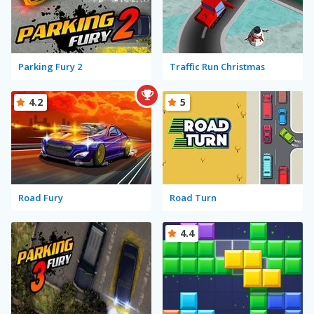
Parking Fury 2
Traffic Run Christmas
4.2
5
Road Fury
Road Turn
4.4