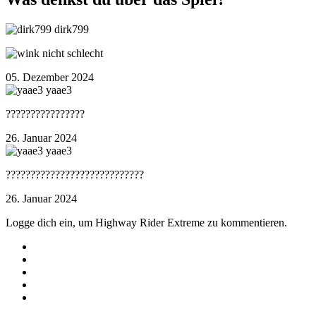
dirk799
nicht schlecht
05. Dezember 2024
yaae3
????????????????
26. Januar 2024
yaae3
????????????????????????????
26. Januar 2024
Logge dich ein, um Highway Rider Extreme zu kommentieren.