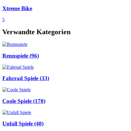
Xtreme Bike
5
Verwandte Kategorien
Rennspiele
(96)
Fahrrad Spiele
(33)
Coole Spiele
(170)
Unfall Spiele
(40)