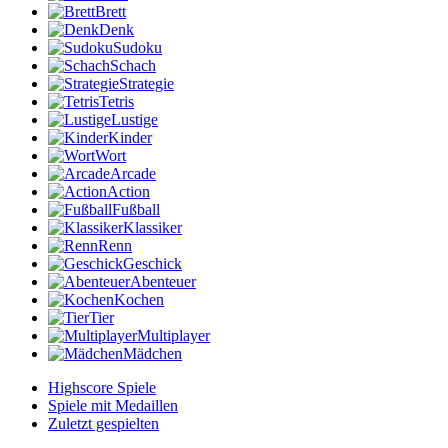
Brett
Denk
Sudoku
Schach
Strategie
Tetris
Lustige
Kinder
Wort
Arcade
Action
Fußball
Klassiker
Renn
Geschick
Abenteuer
Kochen
Tier
Multiplayer
Mädchen
Highscore Spiele
Spiele mit Medaillen
Zuletzt gespielten