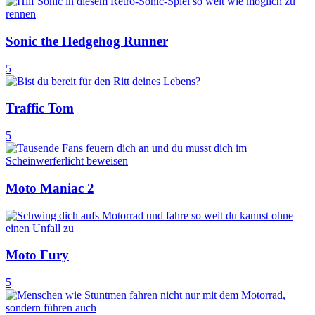
Sonic the Hedgehog Runner
5
Traffic Tom
5
Moto Maniac 2
Moto Fury
5