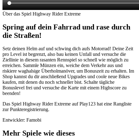
Über das Spiel Highway Rider Extreme
Spring auf dein Fahrrad und rase durch
die Straßen!
Setz deinen Helm auf und schwing dich aufs Motorrad! Deine Zeit
pro Level ist begrenzt, also bau keinen Unfall und versuche die
Ziellinie in diesem rasanten Rennspiel so schnell wie möglich zu
erreichen. Sammle Münzen ein, weiche dem Verkehr aus und
riskiere waghalsige Überholmanöver, um Bonuszeit zu erhalten. Im
Shop kannst du dir anschließend Upgrades und coole neue Bikes
kaufen, mit denen du noch schneller bist. Schalte tägliche
Bonuslevel frei und versuche die Karte mit einem Highscore zu
beenden!
Das Spiel Highway Rider Extreme auf Play123 hat eine Rangliste
zur Punkteregistrierung.
Entwickler: Famobi
Mehr Spiele wie dieses