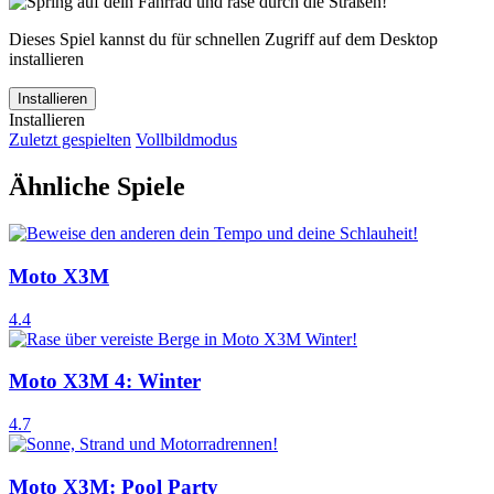
Dieses Spiel kannst du für schnellen Zugriff auf dem Desktop
installieren
Installieren
Installieren
Zuletzt gespielten
Vollbildmodus
Ähnliche Spiele
Moto X3M
4.4
Moto X3M 4: Winter
4.7
Moto X3M: Pool Party