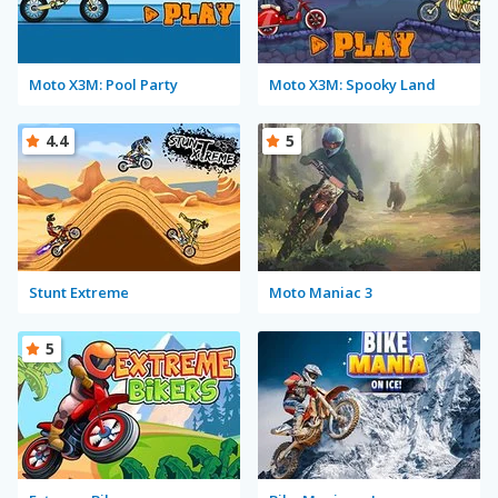
Moto X3M: Pool Party
Moto X3M: Spooky Land
4.4
5
Stunt Extreme
Moto Maniac 3
5