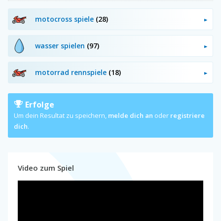
motocross spiele
(28)
wasser spielen
(97)
motorrad rennspiele
(18)
Erfolge
Um dein Resultat zu speichern,
melde dich an
oder
registriere
dich
.
Video zum Spiel