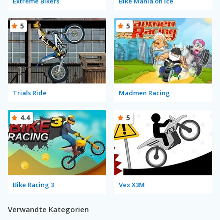
Extreme Bikers
Bike Mania on Ice
5
5
Trials Ride
Madmen Racing
4.4
5
Bike Racing 3
Vex X3M
Verwandte Kategorien