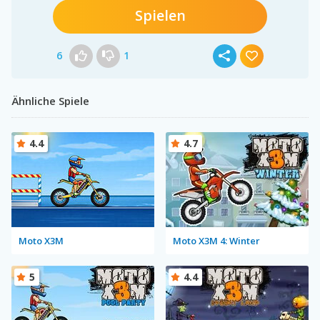
Spielen
6
1
Ähnliche Spiele
4.4
4.7
Moto X3M
Moto X3M 4: Winter
5
4.4