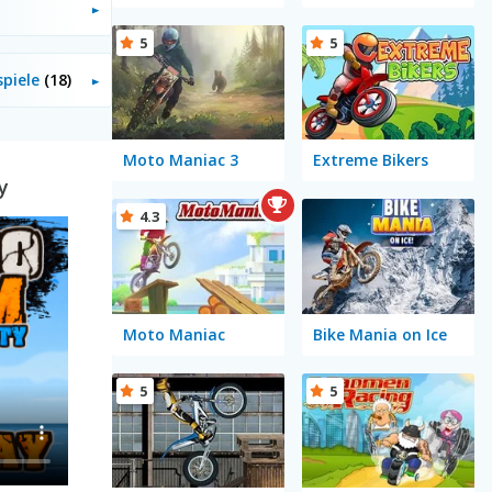
5
5
spiele
(18)
Moto Maniac 3
Extreme Bikers
y
4.3
Moto Maniac
Bike Mania on Ice
5
5