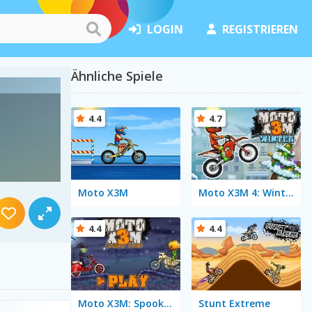
LOGIN
REGISTRIEREN
Ähnliche Spiele
4.4
4.7
Moto X3M
Moto X3M 4: Winter
4.4
4.4
Moto X3M: Spooky Land
Stunt Extreme