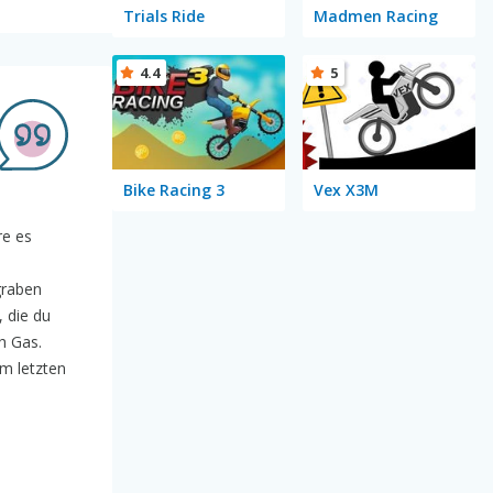
Trials Ride
Madmen Racing
4.4
5
Bike Racing 3
Vex X3M
re es
graben
 die du
h Gas.
am letzten