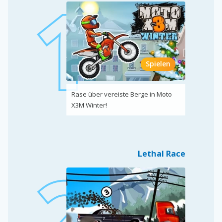
Spielen
Rase über vereiste Berge in Moto
X3M Winter!
Lethal Race