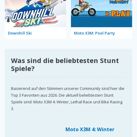
Downhill Ski
Moto X3M: Pool Party
Was sind die beliebtesten Stunt
Spiele?
Basierend auf den Stimmen unserer Community sind hier die
Top 3 Favoriten aus 2026. Die aktuell beliebtesten Stunt
Spiele sind: Moto X3M 4: Winter, Lethal Race und Bike Racing
3.
Moto X3M 4: Winter