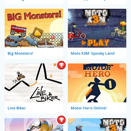
Big Monsters!
Moto X3M: Spooky Land
Line Biker
Motor Hero Online!