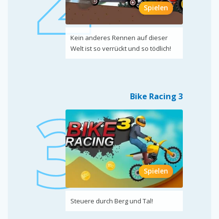
Spielen
Kein anderes Rennen auf dieser
Welt ist so verrückt und so tödlich!
Bike Racing 3
Spielen
Steuere durch Berg und Tal!