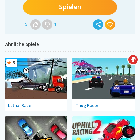
Spielen
5
1
Ähnliche Spiele
5
Lethal Race
Thug Racer