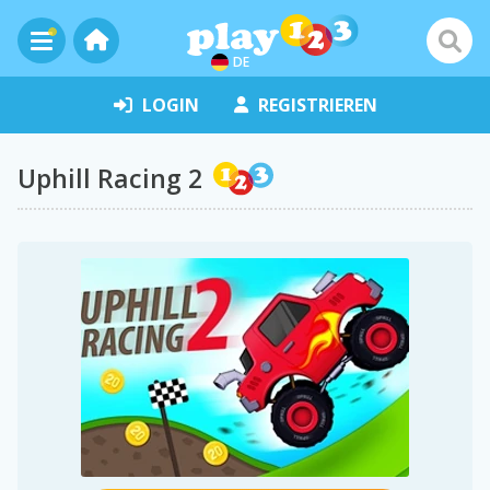
DE
LOGIN
REGISTRIEREN
Uphill Racing 2