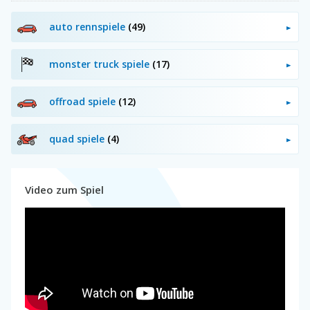
auto rennspiele
(49)
monster truck spiele
(17)
offroad spiele
(12)
quad spiele
(4)
Video zum Spiel