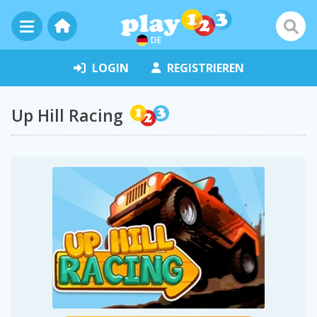
DE
LOGIN
REGISTRIEREN
Up Hill Racing