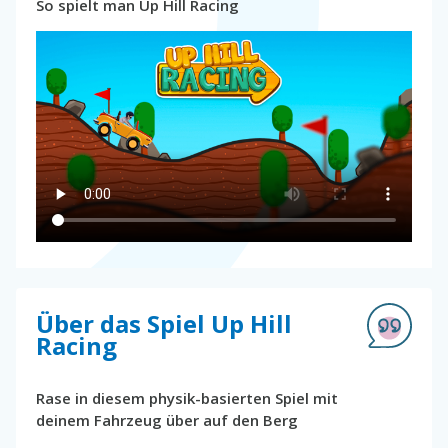
So spielt man Up Hill Racing
Über das Spiel Up Hill
Racing
Rase in diesem physik-basierten Spiel mit
deinem Fahrzeug über auf den Berg