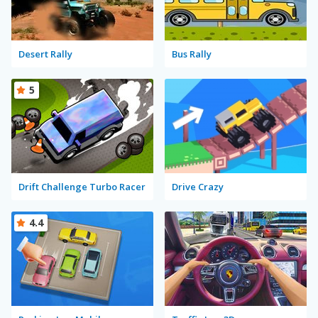
Desert Rally
Bus Rally
5
Drift Challenge Turbo Racer
Drive Crazy
4.4