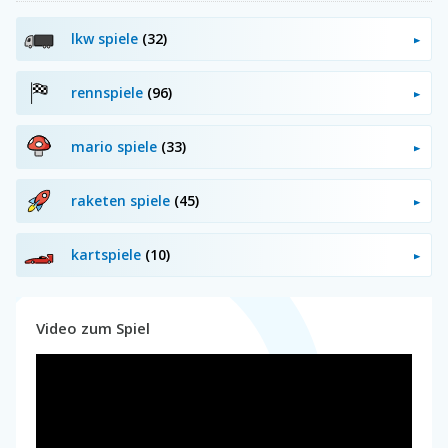
lkw spiele
(32)
rennspiele
(96)
mario spiele
(33)
raketen spiele
(45)
kartspiele
(10)
Video zum Spiel