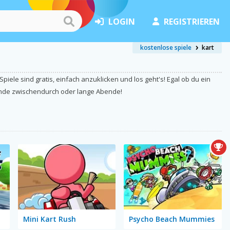
LOGIN
REGISTRIEREN
kostenlose spiele
kart
piele sind gratis, einfach anzuklicken und los geht's! Egal ob du ein
 Runde zwischendurch oder lange Abende!
Mini Kart Rush
Psycho Beach Mummies