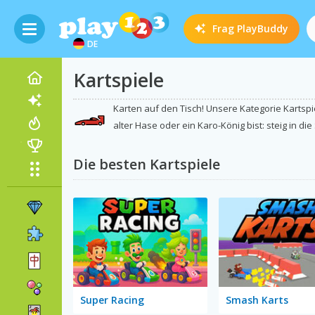
Frag
PlayBuddy
DE
Kartspiele
Karten auf den Tisch! Unsere Kategorie Kartspie
alter Hase oder ein Karo-König bist: steig in 
Die besten Kartspiele
Super Racing
Smash Karts