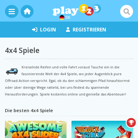
DE
LOGIN
REGISTRIEREN
4x4 Spiele
Kreiselnde Reifen und volle Fahrt voraus! Tauche ein in die
faszinierende Welt der 4x4 Spiele, wo jeder Augenblick pure
Offroad-Action verspricht. Egal, ob du den schlammigen Pfad hinaufstormst
oder über steinige Wege rattelst, bei uns findest du spannende
Herausforderungen. Spiele kostenlos online und genieße das Abenteuer!
Die besten 4x4 Spiele