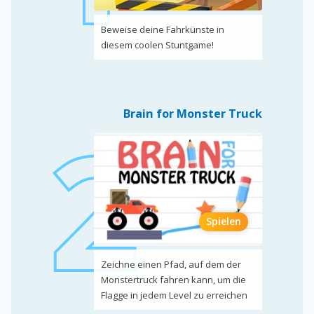
Beweise deine Fahrkünste in
diesem coolen Stuntgame!
Brain for Monster Truck
Spielen
Zeichne einen Pfad, auf dem der
Monstertruck fahren kann, um die
Flagge in jedem Level zu erreichen