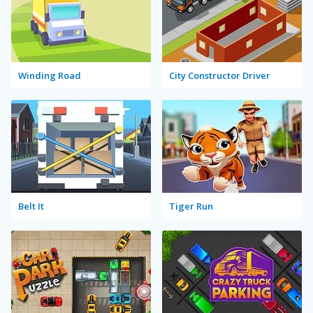
Winding Road
City Constructor Driver
Belt It
Tiger Run