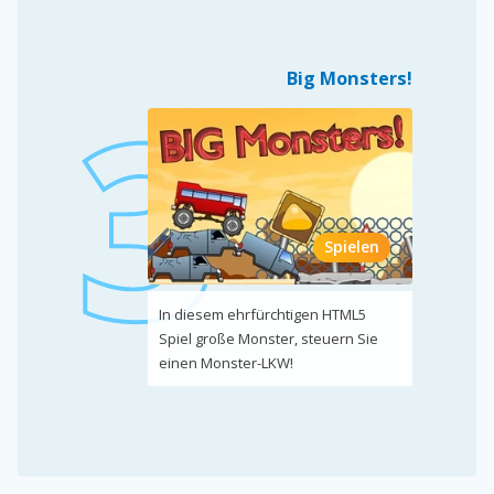
Big Monsters!
Spielen
In diesem ehrfürchtigen HTML5
Spiel große Monster, steuern Sie
einen Monster-LKW!