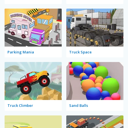
Parking Mania
Truck Space
Truck Climber
Sand Balls