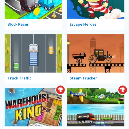
Block Racer
Escape Heroes
Truck Traffic
Steam Trucker