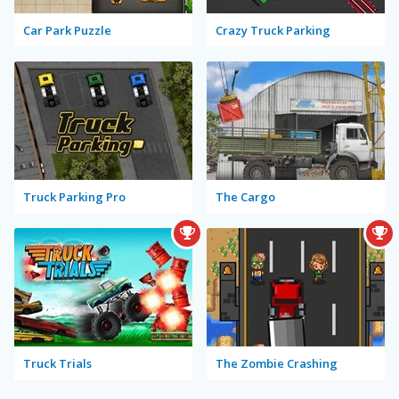
Car Park Puzzle
Crazy Truck Parking
Truck Parking Pro
The Cargo
Truck Trials
The Zombie Crashing