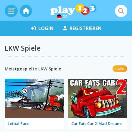
DE
LOGIN
REGISTRIEREN
LKW Spiele
Meistgespielte LKW Spiele
mehr
Lethal Race
Car Eats Car 2: Mad Dreams