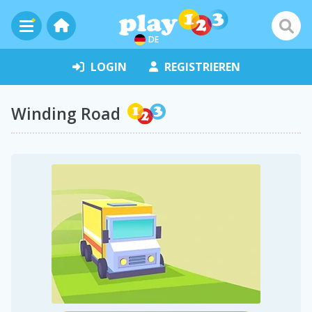
DE
LOGIN
REGISTRIEREN
Winding Road