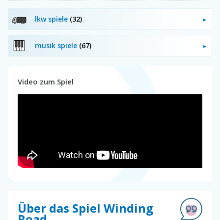
lkw spiele
(32)
musik spiele
(67)
Video zum Spiel
Über das Spiel Winding
Road