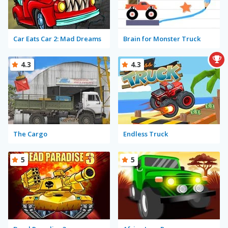
Car Eats Car 2: Mad Dreams
Brain for Monster Truck
4.3
4.3
The Cargo
Endless Truck
5
5