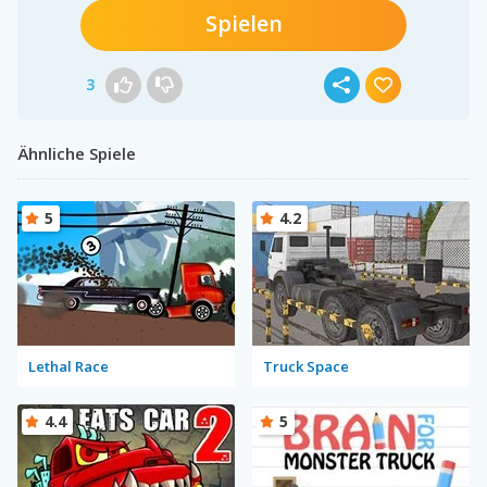
Spielen
3
Ähnliche Spiele
5
4.2
Lethal Race
Truck Space
4.4
5