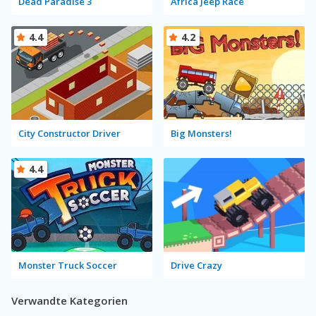
Dead Paradise 3
Africa Jeep Race
4.4
4.2
City Constructor Driver
Big Monsters!
4.4
Monster Truck Soccer
Drive Crazy
Verwandte Kategorien