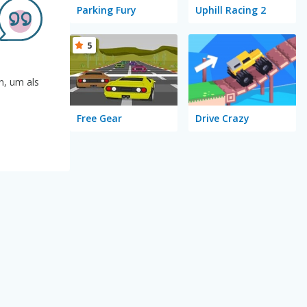
Parking Fury
Uphill Racing 2
5
n, um als
Free Gear
Drive Crazy