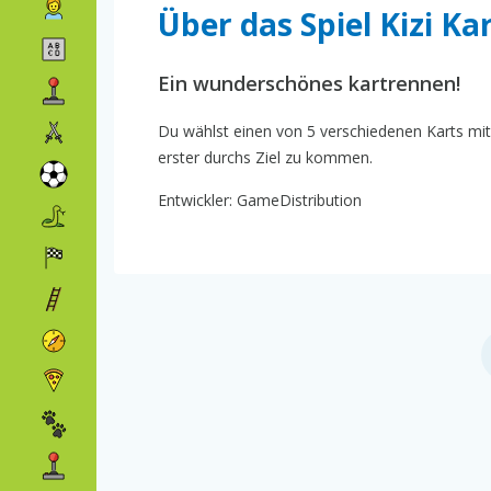
Über das Spiel Kizi Ka
Ein wunderschönes kartrennen!
Du wählst einen von 5 verschiedenen Karts mit
erster durchs Ziel zu kommen.
Entwickler: GameDistribution