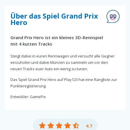
Über das Spiel Grand Prix
Hero
Grand Prix Hero ist ein kleines 3D-Rennspiel
mit 4 kurzen Tracks
Steigt dabei in euren Rennwagen und versucht alle Gegner
einzuholen und dabei Münzen zu sammeln um vor den
neuen Tracks euer Auto ein wenig zu tunen.
Das Spiel Grand Prix Hero auf Play123 hat eine Rangliste zur
Punkteregistrierung.
Entwickler: GamePix
4.7