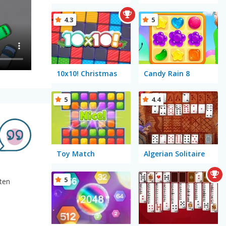
4.3
5
10x10! Christmas
Candy Rain 8
5
4.4
Toy Match
Algerian Solitaire
5
sten