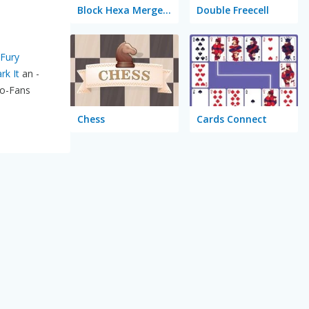
Block Hexa Merge 2048
Double Freecell
 Fury
rk It
an -
to-Fans
Chess
Cards Connect