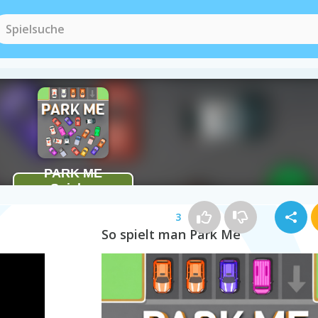
3
So spielt man Park Me