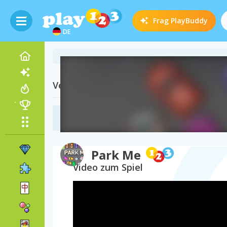
Frag
PlayBuddy
DE
Verwandte Kategorien
Zug Spiele
(105)
Park Me
Video zum Spiel