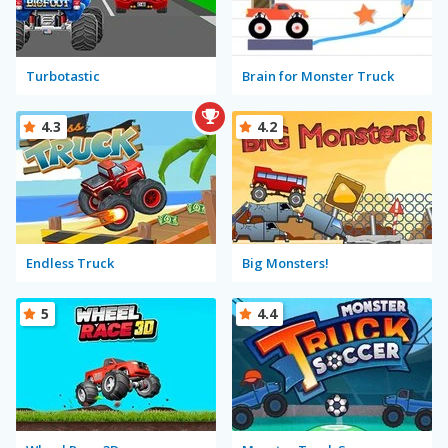
Turbotastic
Brain for Monster Truck
4.3
4.2
Endless Truck
Big Monsters!
5
4.4