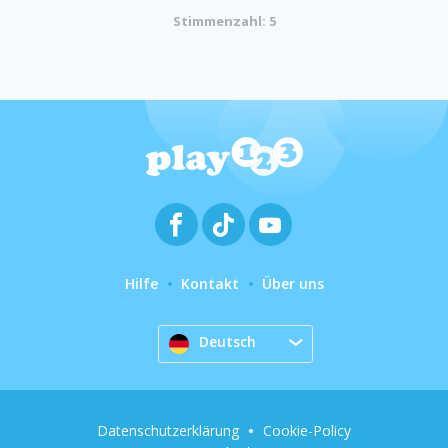
Stimmenzahl: 5
Hilfe
Kontakt
Über uns
Deutsch
Datenschutzerklärung
Cookie-Policy