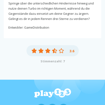
Springe über die unterschiedlichen Hindernisse hinweg und
nutze deinen Turbo im richtigen Moment, während du die
Gegenstände dazu einsetzt um deine Gegner zu ärgern.
Gelingt es dir in jedem Rennen drei Sterne zu verdienen?
Entwickler: GameDistribution
3.6
Stimmenzahl: 7