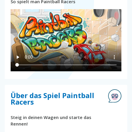
So spielt man Paintball Racers
Über das Spiel Paintball
Racers
Steig in deinen Wagen und starte das
Rennen!