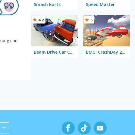
Smash Karts
Speed Master
4.2
5
erung und
Beam Drive Car Crash Test Simulator
BMG: CrashDay 2025