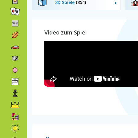
3D Spiele
(354)
Video zum Spiel