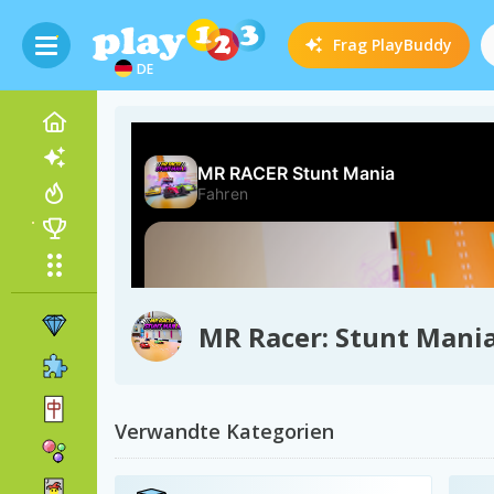
Frag
PlayBuddy
DE
MR Racer: Stunt Mani
Verwandte Kategorien