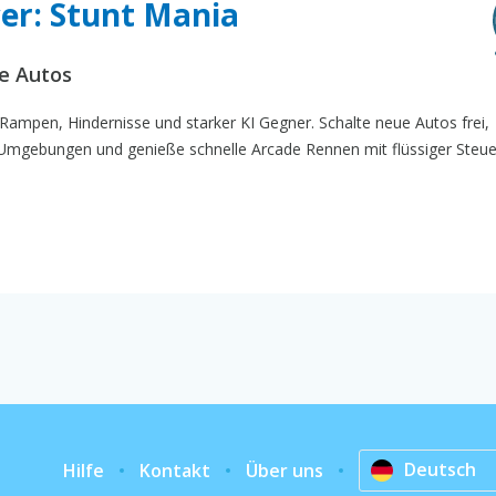
er: Stunt Mania
e Autos
Rampen, Hindernisse und starker KI Gegner. Schalte neue Autos frei,
e Umgebungen und genieße schnelle Arcade Rennen mit flüssiger Steu
Deutsch
Hilfe
Kontakt
Über uns