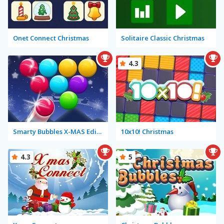
Onet Connect Christmas
Solitaire Classic Christmas
4.3
Smarty Bubbles X-MAS Edition
10x10! Christmas
4.3
5