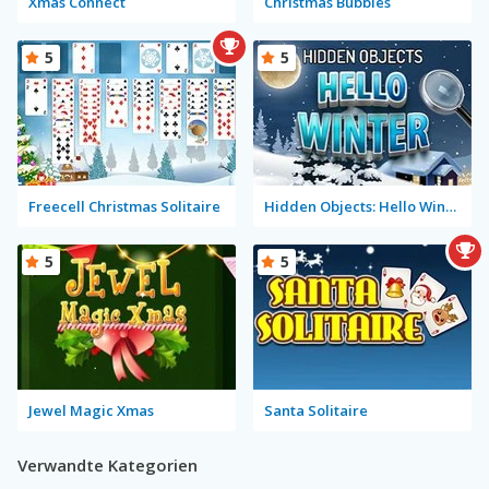
Xmas Connect
Christmas Bubbles
5
5
Freecell Christmas Solitaire
Hidden Objects: Hello Winter
5
5
Jewel Magic Xmas
Santa Solitaire
Verwandte Kategorien