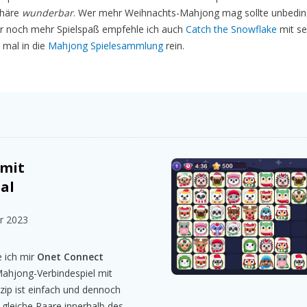
phäre
wunderbar
. Wer mehr Weihnachts-Mahjong mag sollte unbedi
r noch mehr Spielspaß empfehle ich auch
Catch the Snowflake
mit se
 mal in die
Mahjong Spielesammlung
rein.
 mit
al
r 2023
 ich mir
Onet Connect
ahjong-Verbindespiel mit
nzip ist einfach und dennoch
 gleiche Paare innerhalb des