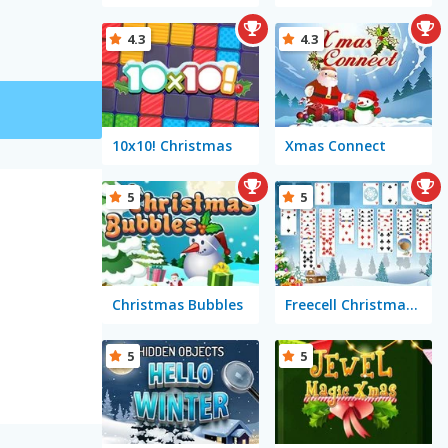
4.3
4.3
10x10! Christmas
Xmas Connect
5
5
Christmas Bubbles
Freecell Christmas Solitaire
5
5