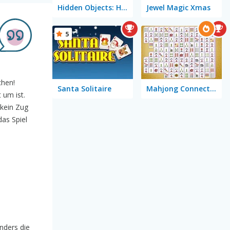
Hidden Objects: Hello Winter
Jewel Magic Xmas
5
chen!
Santa Solitaire
Mahjong Connect Classic
 um ist.
 kein Zug
das Spiel
nders die