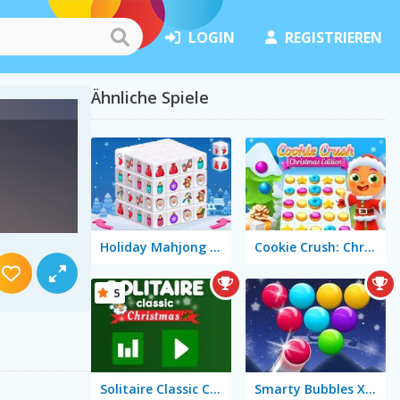
LOGIN
REGISTRIEREN
Ähnliche Spiele
Holiday Mahjong Dimensions
Cookie Crush: Christmas Edition
5
Solitaire Classic Christmas
Smarty Bubbles X-MAS Edition