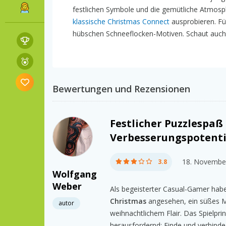
festlichen Symbole und die gemütliche Atmos
klassische Christmas Connect
ausprobieren. Fü
hübschen Schneeflocken-Motiven. Schaut auch
Bewertungen und Rezensionen
Festlicher Puzzlespaß
Verbesserungspotenti
18. Novembe
3.8
Wolfgang
Weber
Als begeisterter Casual-Gamer habe
Christmas
angesehen, ein süßes M
autor
weihnachtlichem Flair. Das Spielpri
herausfordernd: Finde und verbinde