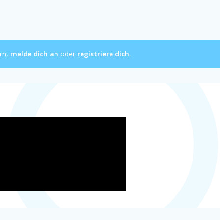
ern,
melde dich an
oder
registriere dich
.