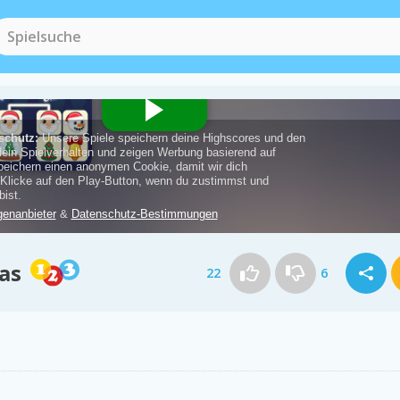
as
22
6