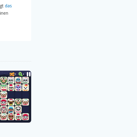
ngt
das
inen