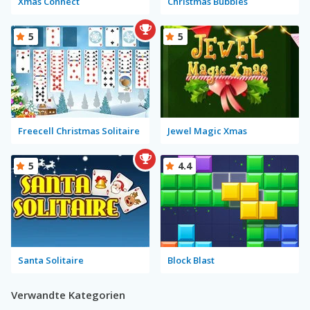
Xmas Connect
Christmas Bubbles
5
5
Freecell Christmas Solitaire
Jewel Magic Xmas
5
4.4
Santa Solitaire
Block Blast
Verwandte Kategorien