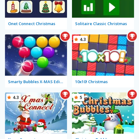
Onet Connect Christmas
Solitaire Classic Christmas
4.3
Smarty Bubbles X-MAS Edition
10x10! Christmas
4.3
5