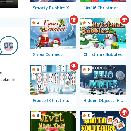
Smarty Bubbles X-MAS Edition
10x10! Christmas
4.3
5
Xmas Connect
Christmas Bubbles
5
5
ne
abknickt.
Freecell Christmas Solitaire
Hidden Objects: Hello Winter
5
5