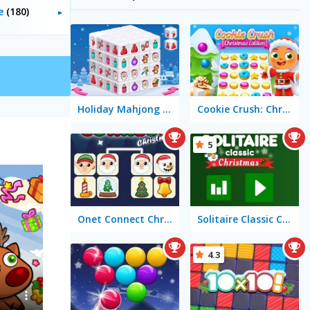
le
(180)
Holiday Mahjong Dimensions
Cookie Crush: Christmas Edition
5
Onet Connect Christmas
Solitaire Classic Christmas
4.3