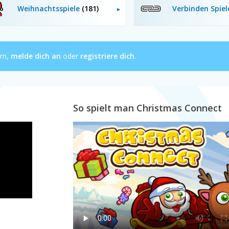
Weihnachtsspiele
(181)
Verbinden Spie
ern,
melde dich an
oder
registriere dich
.
So spielt man Christmas Connect