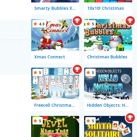
Smarty Bubbles X-MAS Edition
10x10! Christmas
4.3
5
Xmas Connect
Christmas Bubbles
5
5
Freecell Christmas Solitaire
Hidden Objects: Hello Winter
5
5