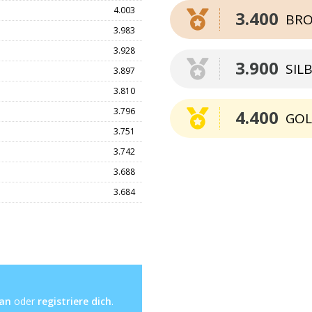
4.003
3.400
BRO
3.983
3.928
3.900
SIL
3.897
3.810
3.796
4.400
GO
3.751
3.742
3.688
3.684
 an
oder
registriere dich
.