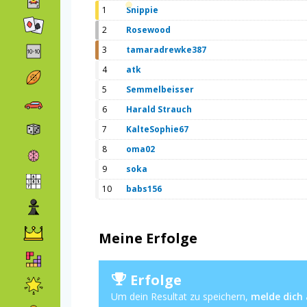
1
Snippie
2
Rosewood
3
tamaradrewke387
4
atk
5
Semmelbeisser
6
Harald Strauch
7
KalteSophie67
8
oma02
9
soka
10
babs156
Meine Erfolge
Erfolge
Um dein Resultat zu speichern,
melde dich