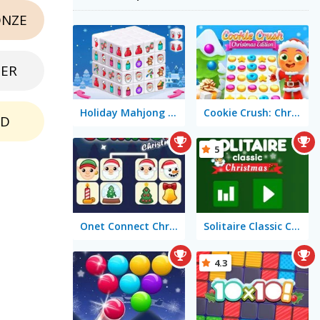
NZE
BER
Holiday Mahjong Dimensions
Cookie Crush: Christmas Edition
LD
5
Onet Connect Christmas
Solitaire Classic Christmas
4.3