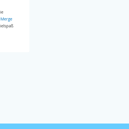
ie
 Merge
ielspaß