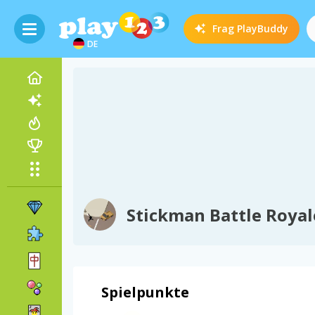
Frag
PlayBuddy
DE
Stickman Battle Royal
Spielpunkte