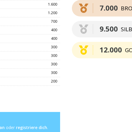
1.600
7.000
BRO
1.200
700
9.500
SIL
400
400
300
12.000
G
300
300
300
200
 an
oder
registriere dich
.